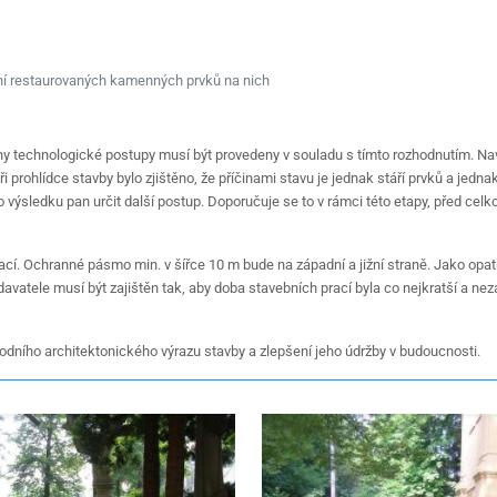
ní restaurovaných kamenných prvků na nich
y technologické postupy musí být provedeny v souladu s tímto rozhodnutím. Nav
 Při prohlídce stavby bylo zjištěno, že příčinami stavu je jednak stáří prvků a 
ejího výsledku pan určit další postup. Doporučuje se to v rámci této etapy, před
cí. Ochranné pásmo min. v šířce 10 m bude na západní a jižní straně. Jako opat
vatele musí být zajištěn tak, aby doba stavebních prací byla co nejkratší a ne
vodního architektonického výrazu stavby a zlepšení jeho údržby v budoucnosti.