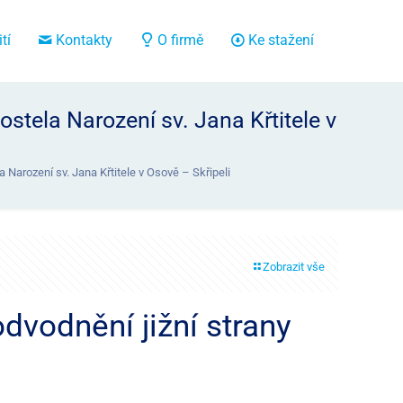
tí
Kontakty
O firmě
Ke stažení
stela Narození sv. Jana Křtitele v
 Narození sv. Jana Křtitele v Osově – Skřipeli
Zobrazit vše
dvodnění jižní strany