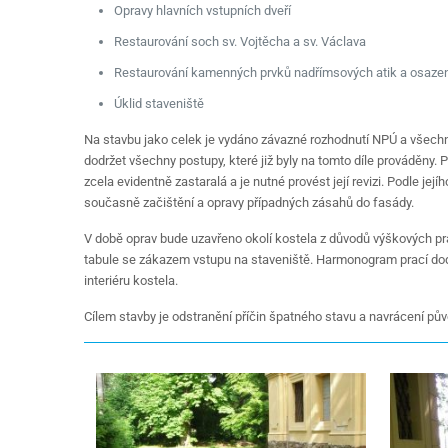
Opravy hlavních vstupních dveří
Restaurování soch sv. Vojtěcha a sv. Václava
Restaurování kamenných prvků nadřímsových atik a osaze
Úklid staveniště
Na stavbu jako celek je vydáno závazné rozhodnutí NPÚ a všechn
dodržet všechny postupy, které již byly na tomto díle prováděny.
zcela evidentně zastaralá a je nutné provést její revizi. Podle j
současně začištění a opravy případných zásahů do fasády.
V době oprav bude uzavřeno okolí kostela z důvodů výškových pra
tabule se zákazem vstupu na staveniště. Harmonogram prací doda
interiéru kostela.
Cílem stavby je odstranění příčin špatného stavu a navrácení pů