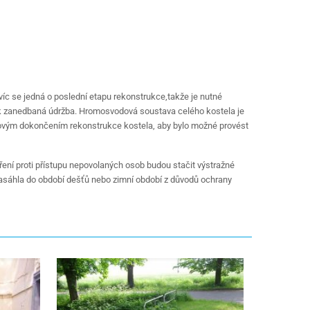
íc se jedná o poslední etapu rekonstrukce,takže je nutné
jednak zanedbaná údržba. Hromosvodová soustava celého kostela je
 celkovým dokončením rekonstrukce kostela, aby bylo možné provést
ření proti přístupu nepovolaných osob budou stačit výstražné
zasáhla do období dešťů nebo zimní období z důvodů ochrany