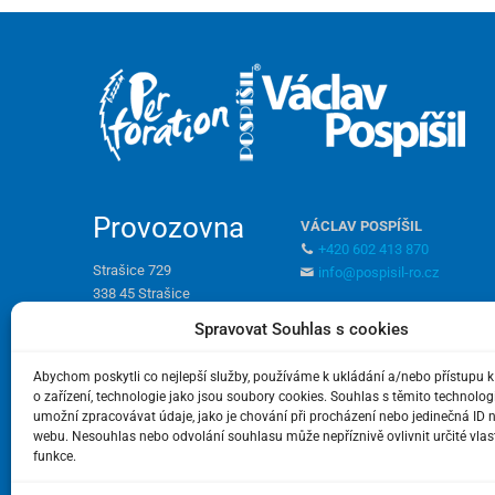
Provozovna
VÁCLAV POSPÍŠIL
+420 602 413 870
Strašice 729
info@pospisil-ro.cz
338 45 Strašice
+420 371 722 081
ONDŘEJ POSPÍŠIL
Spravovat Souhlas s cookies
info@pospisil-ro.cz
+420 721 939 574
on.pospisil@pospisil-ro.cz
Abychom poskytli co nejlepší služby, používáme k ukládání a/nebo přístupu 
Otevírací doba:
o zařízení, technologie jako jsou soubory cookies. Souhlas s těmito technol
pondělí – pátek 9:00 – 15:00
JANA KARLIČKOVÁ
umožní zpracovávat údaje, jako je chování při procházení nebo jedinečná ID 
+420 722 607 701
webu. Nesouhlas nebo odvolání souhlasu může nepříznivě ovlivnit určité vlas
funkce.
jana.karlickova@pospisil-ro.c