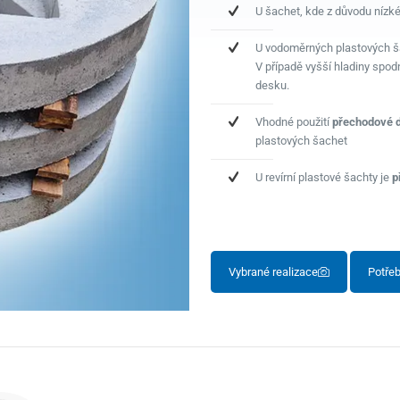
U šachet, kde z důvodu nízk
U vodoměrných plastových ša
V případě vyšší hladiny spod
desku.
Vhodné použití
přechodové 
plastových šachet
U revírní plastové šachty je
p
Vybrané realizace
Potřeb