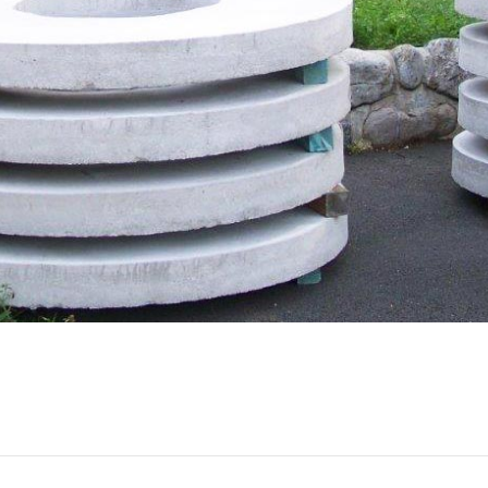
Roznášecí a přechodová betonová deska Perforation