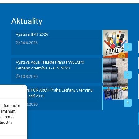
Aktuality
Výstava IFAT 2026
26.6.2026
0
Výstava Aqua THERM Praha PVA EXPO
Letňany v termínu 3.- 6. 3. 2020
0
10.3.2020
Výstava FOR ARCH Praha Letňany v termínu
17.-21. září 2019
0
21.2.2020
k informacím
ogiemi nám
na tomto
tnosti a
z