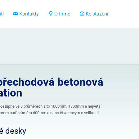
tí
Kontakty
O firmě
Ke stažení
přechodová betonová
ation
dostupné ve 3 průměrech a to 1000mm, 1300mm a nejvetší
orem buď průměru 600mm a nebo čtvercovým o velikosti
é desky