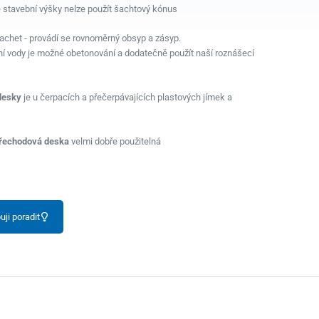
é stavební výšky nelze použít šachtový kónus
chet - provádí se rovnoměrný obsyp a zásyp.
ní vody je možné obetonování a dodatečně použít naší roznášecí
desky
je u čerpacích a přečerpávajících plastových jímek a
řechodová deska
velmi dobře použitelná
uji poradit