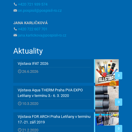
+420 721 939 574
on.pospisil@pospisil-ro.cz
JANA KARLIČKOVÁ
+420 722 607 701
jana.karlickova@pospisil-ro.cz
Aktuality
Výstava IFAT 2026
26.6.2026
0
Výstava Aqua THERM Praha PVA EXPO
Letňany v termínu 3.- 6. 3. 2020
0
10.3.2020
Výstava FOR ARCH Praha Letňany v termínu
17.-21. září 2019
0
21.2.2020