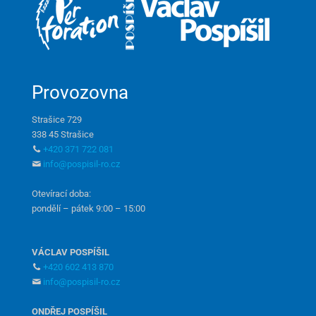
Provozovna
Strašice 729
338 45 Strašice
+420 371 722 081
info@pospisil-ro.cz
Otevírací doba:
pondělí – pátek 9:00 – 15:00
VÁCLAV POSPÍŠIL
+420 602 413 870
info@pospisil-ro.cz
ONDŘEJ POSPÍŠIL