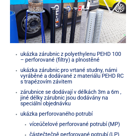
ukázka zárubnic z polyethylenu PEHD 100
– perforované (filtry) a plnostěné
ukázka zárubnic pro vrtané studny, námi
vyráběné a dodávané z materiálu PEHD RC
s trapézovím závitem
zárubnice se dodávají v délkách 3m a 6m ,
jiné délky zárubnic jsou dodávány na
speciální objednávku
ukázka perforovaného potrubí
víceúčelové perforované potrubí (MP)
částečtečně perforované potrubí (LP)