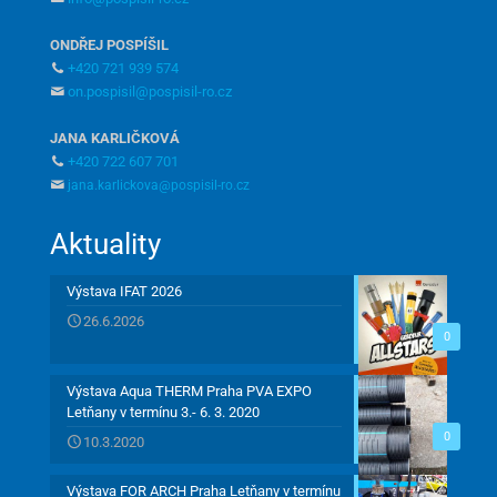
ONDŘEJ POSPÍŠIL
+420 721 939 574
on.pospisil@pospisil-ro.cz
JANA KARLIČKOVÁ
+420 722 607 701
jana.karlickova@pospisil-ro.cz
Aktuality
Výstava IFAT 2026
26.6.2026
0
Výstava Aqua THERM Praha PVA EXPO
Letňany v termínu 3.- 6. 3. 2020
0
10.3.2020
Výstava FOR ARCH Praha Letňany v termínu