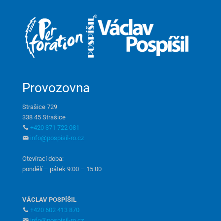
Provozovna
Strašice 729
338 45 Strašice
+420 371 722 081
info@pospisil-ro.cz
Otevírací doba:
pondělí – pátek 9:00 – 15:00
VÁCLAV POSPÍŠIL
+420 602 413 870
info@pospisil-ro.cz