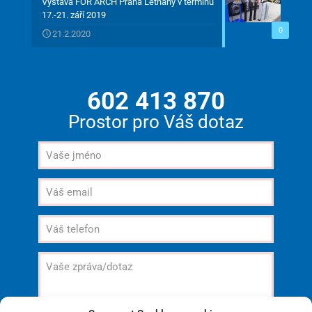
Výstava FOR ARCH Praha Letňany v termínu
17.-21. září 2019
0
21.2.2020
602 413 870
Prostor pro Váš dotaz