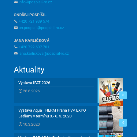
info@pospisil-ro.cz
ONDŘEJ POSPÍŠIL
+420 721 939 574
on.pospisil@pospisil-ro.cz
JANA KARLIČKOVÁ
+420 722 607 701
jana.karlickova@pospisil-ro.cz
Aktuality
Výstava IFAT 2026
26.6.2026
0
Výstava Aqua THERM Praha PVA EXPO
Letňany v termínu 3.- 6. 3. 2020
0
10.3.2020