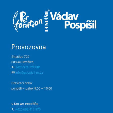
Provozovna
Strašice 729
338 45 Strašice
+420 371 722 081
info@pospisil-ro.cz
Otevírací doba:
pondělí – pátek 9:00 – 15:00
VÁCLAV POSPÍŠIL
+420 602 413 870