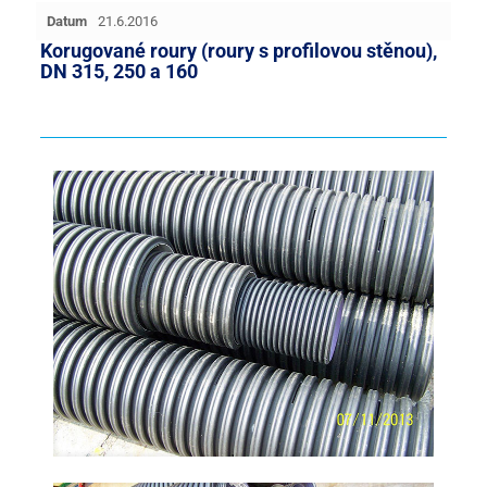
Datum
21.6.2016
Korugované roury (roury s profilovou stěnou),
DN 315, 250 a 160